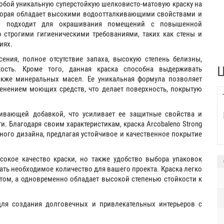
 собой уникальную суперстойкую шелковисто-матовую краску на
оторая обладает высокими водоотталкивающими свойствами и
ьно подходит для окрашивания помещений с повышенной
 строгими гигиеническими требованиями, таких как стены и
иях.
ния, полное отсутствие запаха, высокую степень белизны,
Ц
ость. Кроме того, данная краска способна выдерживать
акже минеральных масел. Ее уникальная формула позволяет
нением моющих средств, что делает поверхность, покрытую
ивающей добавкой, что усиливает ее защитные свойства и
. Благодаря своим характеристикам, краска Arcobaleno Strong
ного дизайна, предлагая устойчивое и качественное покрытие
сокое качество краски, но также удобство выбора упаковок
обрать необходимое количество для вашего проекта. Краска легко
ьтом, а одновременно обладает высокой степенью стойкости к
для создания долговечных и привлекательных интерьеров с