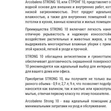
Arcobaleno STRONG 10, или СТРОНГ 10, представляет
водной основе для внешних и внутренних работ, к
низкой загрязняемостью. Этот продукт идеал
влажностью, а также для внутренних помещений со
потолки в кухнях, ванных комнатах и жилых помещен
Преимущества STRONG 10 включают легкость нанесе
отличную укрывистость и надежную износостойк
воздействие растительных и животных жиров, а т
выдерживать многократные влажные уборки с приме
этой краской, легкой в уходе и прочной.
STRONG 10 обогащена антисептиком и грязеотталк
обеспечивает долговечность окрашенной поверхности
10 рекомендуется как идеальный выбор для интерьер
для вашего дома или офиса.
Приобретая STRONG 10, вы получаете не только вы
разного объема - 0,9 л; 2,7 л; 9 л, что позволяет под
наносится как валиком, так и кистью или краскопул
мытью, отвечая первому классу по этому показателю.
Arcobaleno Strong 10 - ваш идеальный помощник 
минимальными затратами на уход и обслуживание.