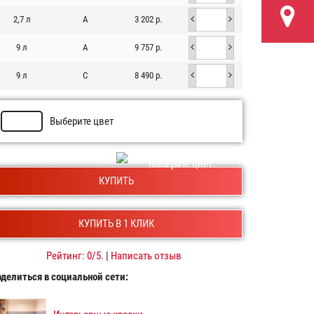
2,7 л
A
3 202 р.
9 л
A
9 757 р.
9 л
C
8 490 р.
Выберите цвет
Выберите цвет
КУПИТЬ
КУПИТЬ В 1 КЛИК
Рейтинг:
0
/5.
|
Написать отзыв
делиться в социальной сети: