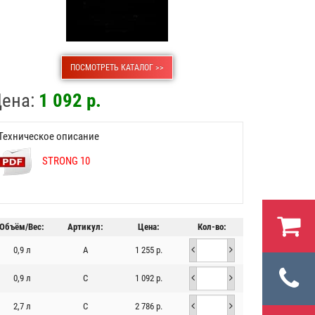
ПОСМОТРЕТЬ КАТАЛОГ >>
ена:
1 092 р.
Техническое описание
STRONG 10
Объём/Вес:
Артикул:
Цена:
Кол-во:
0,9 л
A
1 255 р.
0,9 л
C
1 092 р.
2,7 л
C
2 786 р.