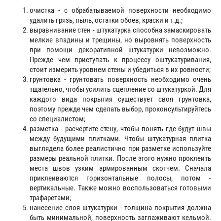
очистка - с обрабатываемой поверхности необходимо
удалить грязь, пыль, остатки обоев, краски и т.д.;
выравнивание стен - штукатурка способна замаскировать
мелкие впадины и трещины, но выровнять поверхность
при помощи декоративной штукатурки невозможно.
Прежде чем приступать к процессу оштукатуривания,
стоит измерить уровнем стены и убедиться в их ровности;
грунтовка - грунтовать поверхность необходимо очень
тщательно, чтобы усилить сцепление со штукатуркой. Для
каждого вида покрытия существует своя грунтовка,
поэтому прежде чем сделать выбор, проконсультируйтесь
со специалистом;
разметка - расчертите стену, чтобы понять где будут швы
между будущими плитками. Чтобы штукатурная плитка
выглядела более реалистично при разметке используйте
размеры реальной плитки. После этого нужно проклеить
места швов узким армированным скотчем. Сначала
приклеиваются горизонтальные полосы, потом -
вертикальные. Также можно воспользоваться готовыми
трафаретами;
нанесение слоя штукатурки - толщина покрытия должна
быть минимальной, поверхность заглаживают кельмой.