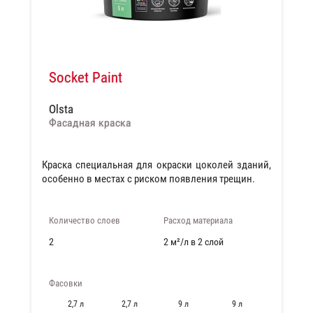
Socket Paint
Olsta
Фасадная краска
Краска специальная для окраски цоколей зданий,
особенно в местах с риском появления трещин.
Количество слоев
Расход материала
2
2 м²/л в 2 слой
Фасовки
2,7 л
2,7 л
9 л
9 л