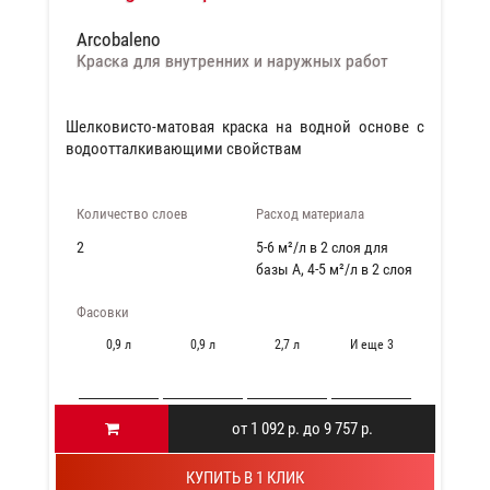
Arcobaleno
Краска для внутренних и наружных работ
Шелковисто-матовая краска на водной основе с
водоотталкивающими свойствам
Количество слоев
Расход материала
2
5-6 м²/л в 2 слоя для
базы А, 4-5 м²/л в 2 слоя
для базы С
Фасовки
0,9 л
0,9 л
2,7 л
И еще 3
от 1 092 р. до 9 757 р.
КУПИТЬ В 1 КЛИК