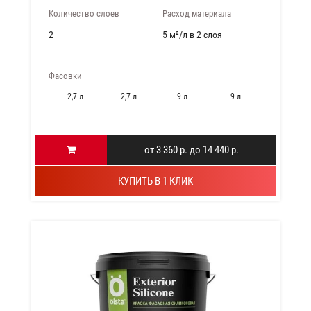
Количество слоев
Расход материала
2
5 м²/л в 2 слоя
Фасовки
2,7 л
2,7 л
9 л
9 л
от 3 360 р. до 14 440 р.
КУПИТЬ В 1 КЛИК