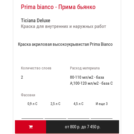
Prima bianco - Прима бьянко
Ticiana Deluxe
Краска для внутренних и наружных работ
Краска акриловая высокоукрывистая Prima Bianco
Количество слоев
Расход материала
2
80-110 мл/м2 - база
А;100-120 мл/м2 - база С
на 1 слой
Фасовки
0,9 л C
2,5 л C
4,5 л C
И еще 3
от 800 р. до 7 450 р.