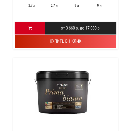
2,7 л
2,7 л
9 л
9 л
от 3 660 р. до 17 080 р.
КУПИТЬ В 1 КЛИК