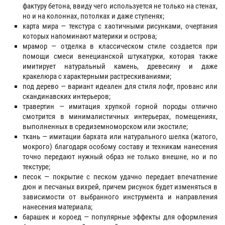
фактуру бетона, ввиду чего используется не только на стенах,
но и на колоннах, потолках и даже ступенях;
карта мира — текстура с хаотичными рисунками, очертания
которых напоминают материки и острова;
мрамор — отделка в классическом стиле создается при
помощи смеси венецианской штукатурки, которая также
имитирует натуральный камень, древесину и даже
кракелюра с характерными растрескиваниями;
под дерево — вариант идеален для стиля лофт, прованс или
скандинавских интерьеров;
травертин — имитация хрупкой горной породы отлично
смотрится в минималистичных интерьерах, помещениях,
выполненных в средиземноморском или экостиле;
ткань — имитации бархата или натурального шелка (жатого,
мокрого) благодаря особому составу и техникам нанесения
точно передают нужный образ не только внешне, но и по
текстуре;
песок — покрытие с песком удачно передает впечатление
дюн и песчаных вихрей, причем рисунок будет изменяться в
зависимости от выбранного инструмента и направления
нанесения материала;
барашек и короед — популярные эффекты для оформления