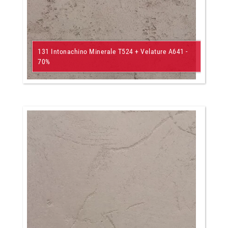
131 Intonachino Minerale T524 + Velature A641 -
70%