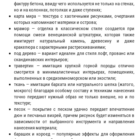
фактуру бетона, ввиду чего используется не только на стенах,
но и на колоннах, потолках и даже ступенях;
карта мира — текстура с хаотичными рисунками, очертания
которых напоминают материки и острова;
мрамор — отделка в классическом стиле создается при
помощи смеси венецианской штукатурки, которая также
имитирует натуральный камень, древесину и даже
кракелюра с характерными растрескиваниями;
под дерево — вариант идеален для стиля лофт, прованс или
скандинавских интерьеров;
травертин — имитация хрупкой горной породы отлично
смотрится в минималистичных интерьерах, помещениях,
выполненных в средиземноморском или экостиле;
ткань — имитации бархата или натурального шелка (жатого,
мокрого) благодаря особому составу и техникам нанесения
точно передают нужный образ не только внешне, но и по
текстуре;
песок — покрытие с песком удачно передает впечатление
дюн и песчаных вихрей, причем рисунок будет изменяться в
зависимости от выбранного инструмента и направления
нанесения материала;
барашек и короед — популярные эффекты для оформления