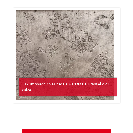
117 Intonachino Minerale + Patina + Grassello di
calce