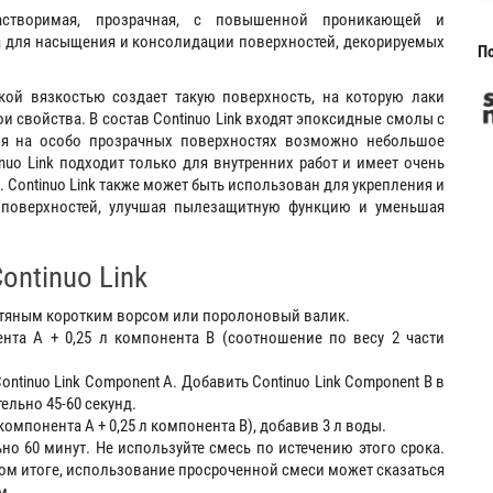
растворимая, прозрачная, с повышенной проникающей и
а для насыщения и консолидации поверхностей, декорируемых
По
ой вязкостью создает такую поверхность, на которую лаки
 свойства. В состав Continuo Link входят эпоксидные смолы с
ия на особо прозрачных поверхностях возможно небольшое
nuo Link подходит только для внутренних работ и имеет очень
 Continuo Link также может быть использован для укрепления и
 поверхностей, улучшая пылезащитную функцию и уменьшая
ontinuo Link
рстяным коротким ворсом или поролоновый валик.
нта А + 0,25 л компонента B (соотношение по весу 2 части
ntinuo Link Component A. Добавить Continuo Link Component B в
ельно 45-60 секунд.
компонента A + 0,25 л компонента B), добавив 3 л воды.
о 60 минут. Не используйте смесь по истечению этого срока.
ном итоге, использование просроченной смеси может сказаться
м.