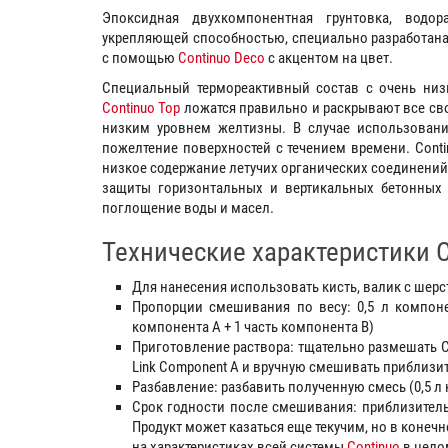
Эпоксидная двухкомпонентная грунтовка, водо
укрепляющей способностью, специально разработан
с помощью
Continuo Deco
с акцентом на цвет.
Специальный термореактивный состав с очень низк
Continuo Top
ложатся правильно и раскрывают все свои
низким уровнем желтизны. В случае использован
пожелтение поверхностей с течением времени. Conti
низкое содержание летучих органических соединений.
защиты горизонтальных и вертикальных бетонных
поглощение воды и масел.
Технические характеристики C
Для нанесения использовать кисть, валик с ше
Пропорции смешивания по весу: 0,5 л компоне
компонента A + 1 часть компонента B)
Приготовление раствора: тщательно размешать Co
Link Component A и вручную смешивать приблизит
Разбавление: разбавить полученную смесь (0,5 л 
Срок годности после смешивания: приблизительн
Продукт может казаться еще текучим, но в конеч
на характеристиках всей системы
Continuo
в цело