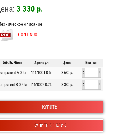
ена:
3 330 р.
Техническое описание
CONTINUO
Объём/Вес:
Артикул:
Цена:
Кол-во:
omponent A 0,5л
116/0001-0,5л
3 630 р.
omponent B 0,25л
116/0002-0,25л
3 330 р.
КУПИТЬ
КУПИТЬ В 1 КЛИК