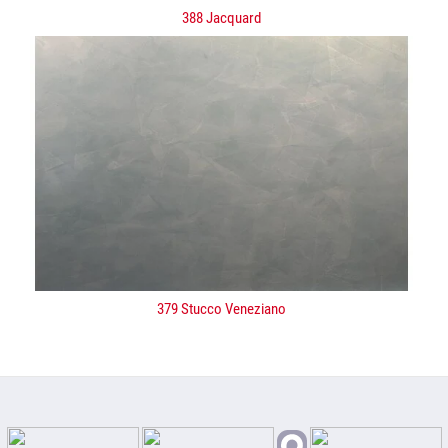
388 Jacquard
379 Stucco Veneziano