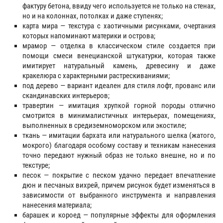
фактуру бетона, ввиду чего используется не только на стенах,
но и на колоннах, потолках и даже ступенях;
карта мира — текстура с хаотичными рисунками, очертания
которых напоминают материки и острова;
мрамор — отделка в классическом стиле создается при
помощи смеси венецианской штукатурки, которая также
имитирует натуральный камень, древесину и даже
кракелюра с характерными растрескиваниями;
под дерево — вариант идеален для стиля лофт, прованс или
скандинавских интерьеров;
травертин — имитация хрупкой горной породы отлично
смотрится в минималистичных интерьерах, помещениях,
выполненных в средиземноморском или экостиле;
ткань — имитации бархата или натурального шелка (жатого,
мокрого) благодаря особому составу и техникам нанесения
точно передают нужный образ не только внешне, но и по
текстуре;
песок — покрытие с песком удачно передает впечатление
дюн и песчаных вихрей, причем рисунок будет изменяться в
зависимости от выбранного инструмента и направления
нанесения материала;
барашек и короед — популярные эффекты для оформления