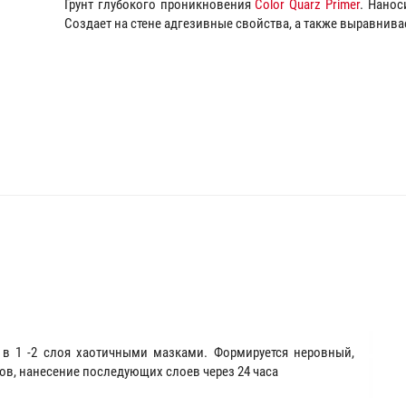
Грунт глубокого проникновения
Color Quarz Primer
. Нанос
Создает на стене адгезивные свойства, а также выравнив
в 1 -2 слоя хаотичными мазками. Формируется неровный,
ов, нанесение последующих слоев через 24 часа