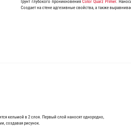
Грунт глубокого проникновения
Color Quarz Primer
. Нанос
Создает на стене адгезивные свойства, а также выравнив
ится кельмой в 2 слоя. Первый слой наносят однородно,
ми, создавая рисунок.