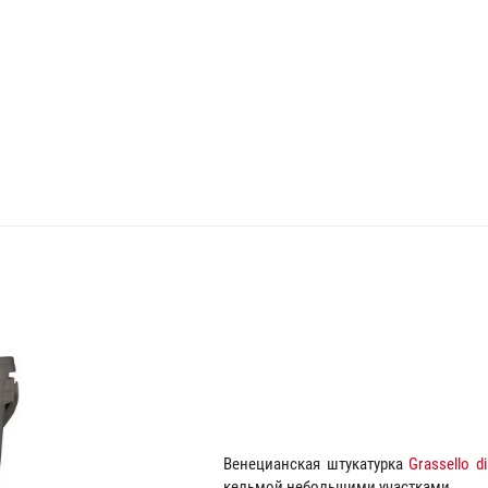
Венецианская штукатурка
Grassello di
кельмой небольшими участками.