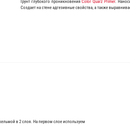
Грунт глубокого проникновения
Color Quarz Primer
. Нанос
Создает на стене адгезивные свойства, а также выравнив
кельмой в 2 слоя. На первом слое используем