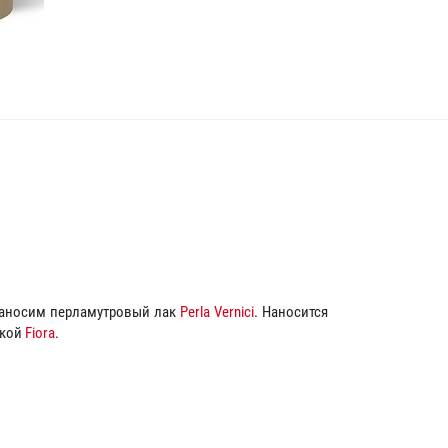
 наносим перламутровый лак
Perla Vernici
. Наносится
ской
Fiora
.