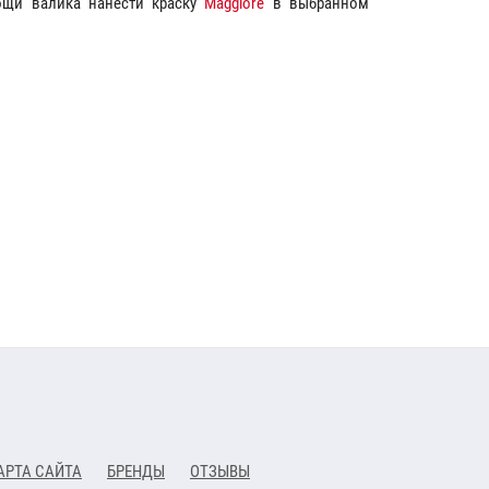
щи валика нанести краску
Maggiore
в выбранном
АРТА САЙТА
БРЕНДЫ
ОТЗЫВЫ